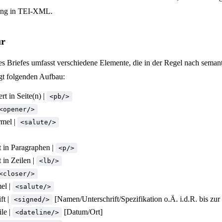
ung in TEI-XML.
ur
nes Briefes umfasst verschiedene Elemente, die in der Regel nach s
igt folgenden Aufbau:
rt in Seite(n) |
<pb/>
<opener/>
mel |
<salute/>
t in Paragraphen |
<p/>
 in Zeilen |
<lb/>
<closer/>
el |
<salute/>
ft |
[Namen/Unterschrift/Spezifikation o.Ä. i.d.R. bis zur 
<signed/>
le |
[Datum/Ort]
<dateline/>