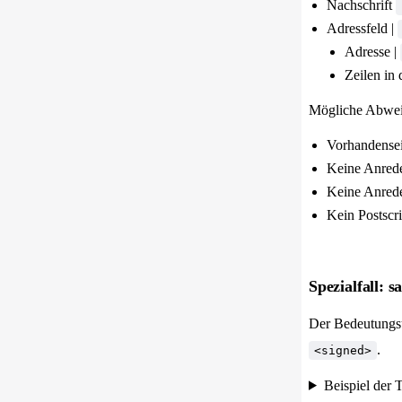
Nachschrift
Adressfeld |
Adresse |
Zeilen in 
Mögliche Abweic
Vorhandensei
Keine Anrede
Keine Anrede
Kein Postscri
Spezialfall: s
Der Bedeutungs
.
<signed>
Beispiel der