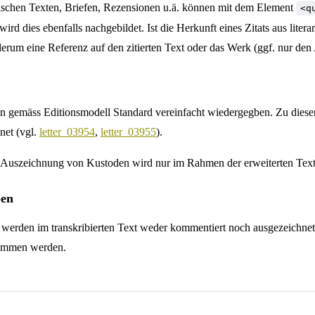
arischen Texten, Briefen, Rezensionen u.ä. können mit dem Element
<q
ird dies ebenfalls nachgebildet. Ist die Herkunft eines Zitats aus lite
rum eine Referenz auf den zitierten Text oder das Werk (ggf. nur den 
 gemäss Editionsmodell Standard vereinfacht wiedergegben. Zu diesem
net (vgl.
letter_03954
,
letter_03955
).
uszeichnung von Kustoden wird nur im Rahmen der erweiterten Text
en
rden im transkribierten Text weder kommentiert noch ausgezeichnet. Fal
ommen werden.