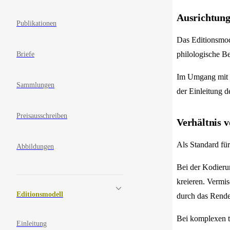
Ausrichtung
Publikationen
Das Editionsmode
philologische Be
Briefe
Im Umgang mit t
Sammlungen
der Einleitung d
Preisausschreiben
Verhältnis 
Als Standard fü
Abbildungen
Bei der Kodieru
kreieren. Vermi
Editionsmodell
durch das Rende
Bei komplexen t
Einleitung