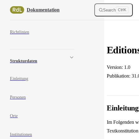
Skip to content
Dokumentation
Search
Ctrl
K
Sidebar Navigation
Richtlinien
Edition
Strukturdaten
Version: 1.0
Publikation: 31
Einleitung
Personen
Einleitung
Orte
Im Folgenden we
Textkonstitutio
Institutionen