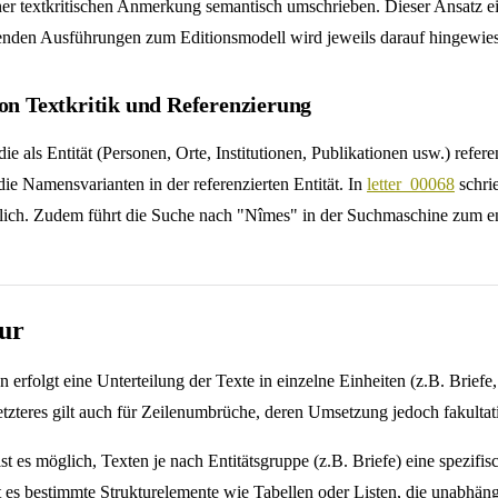
er textkritischen Anmerkung semantisch umschrieben. Dieser Ansatz ei
enden Ausführungen zum Editionsmodell wird jeweils darauf hingewies
von Textkritik und Referenzierung
 die als Entität (Personen, Orte, Institutionen, Publikationen usw.) r
 die Namensvarianten in der referenzierten Entität. In
letter_00068
schrie
htlich. Zudem führt die Suche nach "Nîmes" in der Suchmaschine zum e
tur
en erfolgt eine Unterteilung der Texte in einzelne Einheiten (z.B. Bri
zteres gilt auch für Zeilenumbrüche, deren Umsetzung jedoch fakultativ
st es möglich, Texten je nach Entitätsgruppe (z.B. Briefe) eine spezifi
 es bestimmte Strukturelemente wie Tabellen oder Listen, die unabhäng