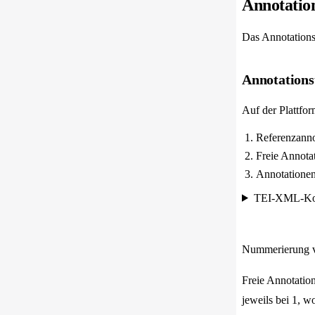
Annotatio
Das Annotations
Annotations
Auf der Plattfo
Referenzanno
Freie Annota
Annotationen
TEI-XML-Ko
Nummerierung v
Freie Annotatio
jeweils bei 1, w