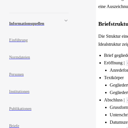
eine Auszeichn
Briefstrukt
Informationsquellen
Die Struktur ei
Einführung
Idealstruktur ze
Brief gegliede
Normdateien
Eröffnung |
Anredefor
Personen
Textkörper
Geglieder
Institutionen
Gegliedert
Abschluss |
Grussform
Publikationen
Unterschri
Datumszei
Briefe